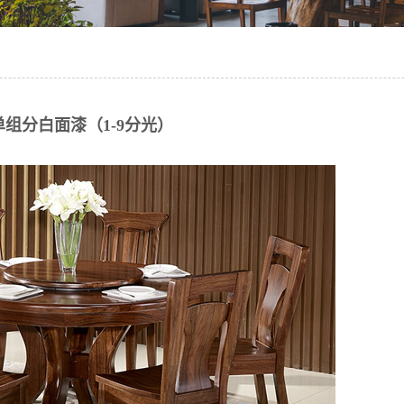
单组分白面漆（1-9分光）