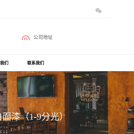
公司地址
我们
联系我们
面漆（1-9分光）