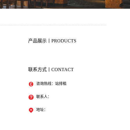
产品展示丨PRODUCTS
联系方式丨CONTACT
咨询热线：站排租
联系人：
地址：