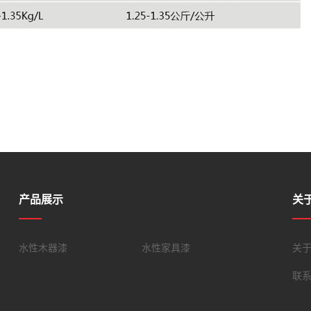
产品展示
关
水性木器漆
水性家具漆
关
联